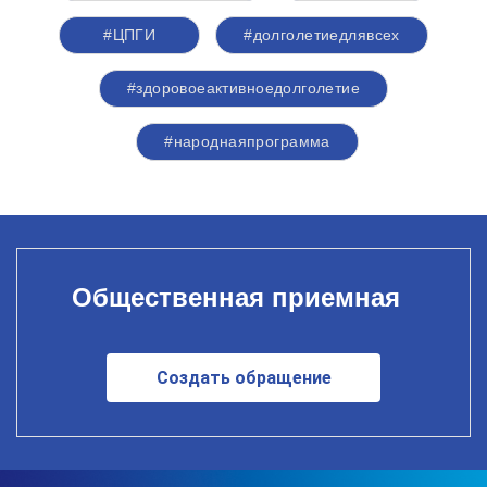
#ЦПГИ
#долголетиедлявсех
#здоровоеактивноедолголетие
#народнаяпрограмма
Общественная приемная
Создать обращение