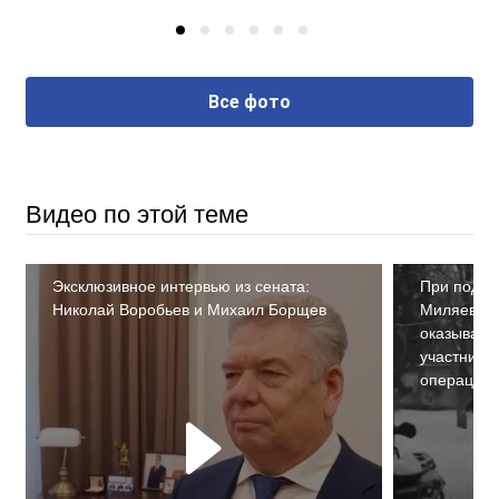
Все фото
Видео по этой теме
Эксклюзивное интервью из сената:
При подде
Николай Воробьев и Михаил Борщев
Миляева Т
оказывать
участника
операции