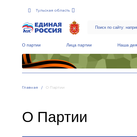
Тульская область
О партии
Лица партии
Наша дея
Местные общественные приемные Партии
Руководитель Региональной обще
Народная программа «Единой России»
Главная
О Партии
О Партии