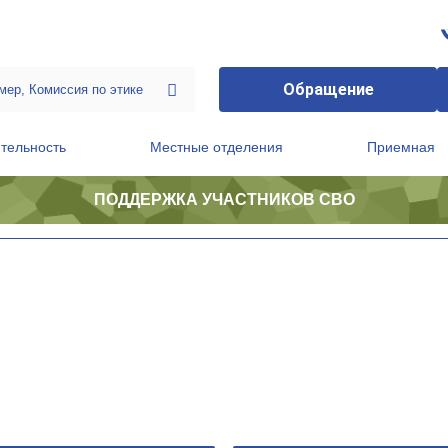
Обращение
тельность
Местные отделения
Приемная
ПОДДЕРЖКА УЧАСТНИКОВ СВО
ственной приемной Председателя Партии
Президиум регионального политического совета