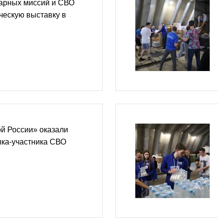
тарных миссий и СВО
ческую выставку в
й России» оказали
яка-участника СВО