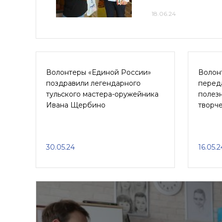
18.06.24
Волонтеры «Единой России»
Волон
поздравили легендарного
перед
тульского мастера-оружейника
полезн
Ивана Щербино
творч
30.05.24
16.05.2