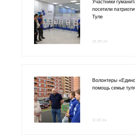
Участники гумани
посетили патриоти
Туле
23.09.24
Волонтеры «Едино
помощь семье тул
12.09.24