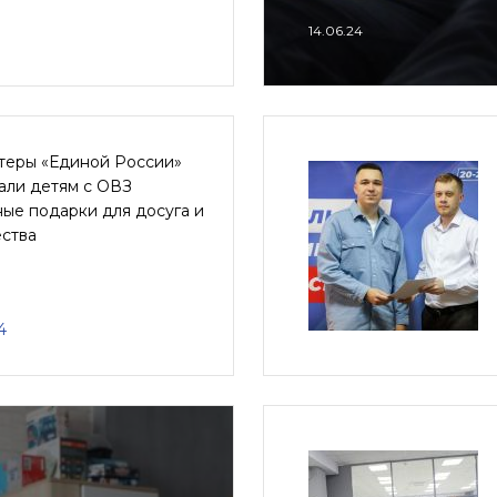
14.06.24
теры «Единой России»
али детям с ОВЗ
ые подарки для досуга и
ества
4