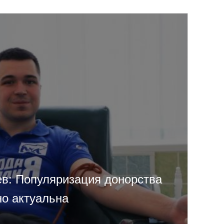
в: Популяризация донорства
но актуальна