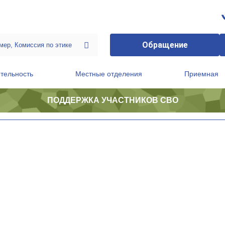
Обращение
тельность
Местные отделения
Приемная
ПОДДЕРЖКА УЧАСТНИКОВ СВО
ственной приемной Председателя Партии
Президиум регионального политического совета