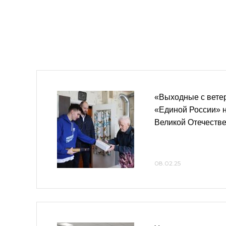
«Выходные с вете
«Единой России» н
Великой Отечеств
08.02.25