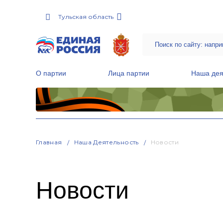
Тульская область
О партии
Лица партии
Наша дея
Местные общественные приемные Партии
Руководитель Региональной обще
Народная программа «Единой России»
Главная
Наша Деятельность
Новости
Новости