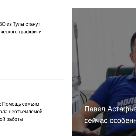
ВО из Тулы станут
ического граффити
: Помощь семьям
Павел Астафье
тала неотъемлемой
сейчас особен
кой работы