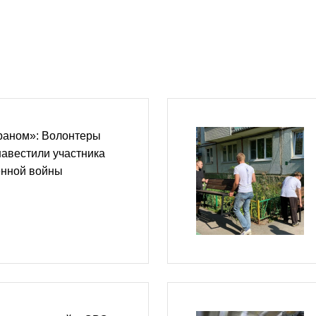
раном»: Волонтеры
авестили участника
енной войны