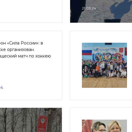
21.03.24
н «Сила России»: в
ске организован
ищеский матч по хоккею
24