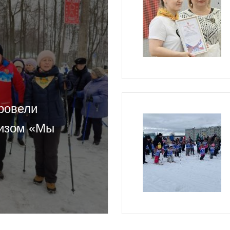
ровели
визом «Мы