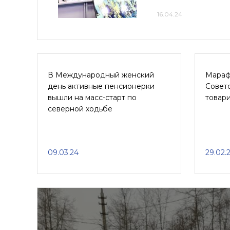
16.04.24
В Международный женский
Марафо
день активные пенсионерки
Совет
вышли на масс-старт по
товар
северной ходьбе
09.03.24
29.02.