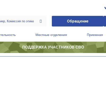
Обращение
тельность
Местные отделения
Приемная
ПОДДЕРЖКА УЧАСТНИКОВ СВО
ственной приемной Председателя Партии
Президиум регионального политического совета