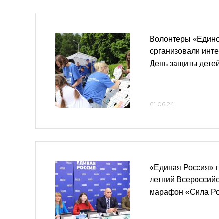
Волонтеры «Едино
организовали инт
День защиты дете
01.06.24
«Единая Россия» 
летний Всероссий
марафон «Сила Р