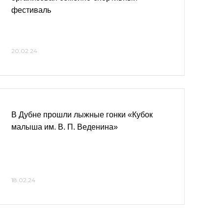
фестиваль
20.02.24
В Дубне прошли лыжные гонки «Кубок
малыша им. В. П. Веденина»
18.02.24