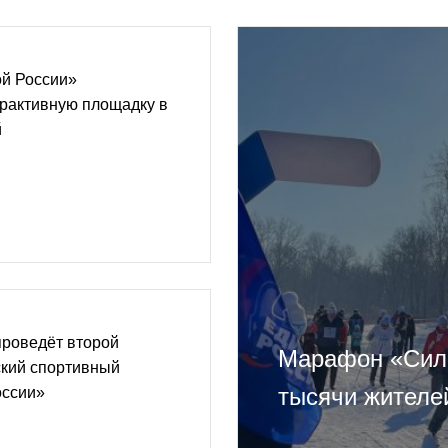
й России»
ерактивную площадку в
й
проведёт второй
Марафон «Сила
ский спортивный
тысячи жителе
оссии»