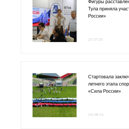
Фигуры расставлен
Тула приняла уча
России»
20.07.25
Стартовала заклю
летнего этапа спо
«Сила России»
06.08.24