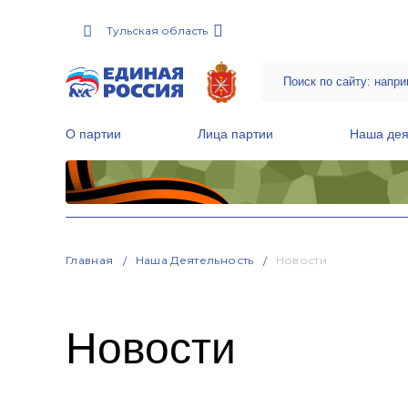
Тульская область
О партии
Лица партии
Наша дея
Местные общественные приемные Партии
Руководитель Региональной обще
Народная программа «Единой России»
Главная
Наша Деятельность
Новости
Новости