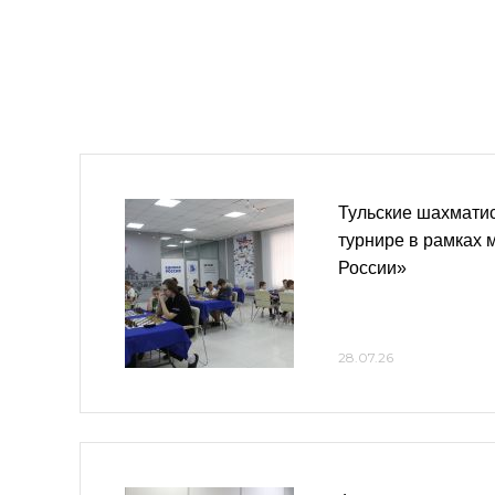
Тульские шахматис
турнире в рамках
России»
28.07.26