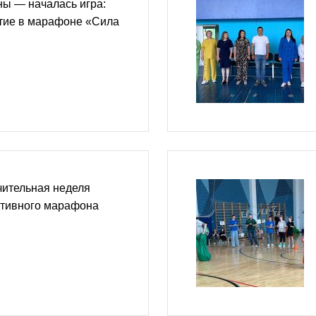
ы — началась игра:
стие в марафоне «Сила
чительная неделя
ртивного марафона