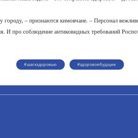
у городу, – признаются кимовчане. – Персонал вежли
ия. И про соблюдение антиковидных требований Роспо
#шагкздоровью
#здоровоебудщее