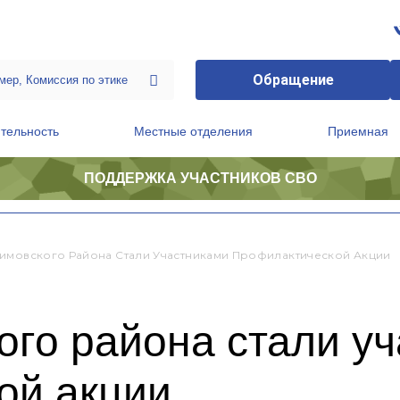
Обращение
тельность
Местные отделения
Приемная
ПОДДЕРЖКА УЧАСТНИКОВ СВО
ственной приемной Председателя Партии
Президиум регионального политического совета
имовского Района Стали Участниками Профилактической Акции
ого района стали у
ой акции