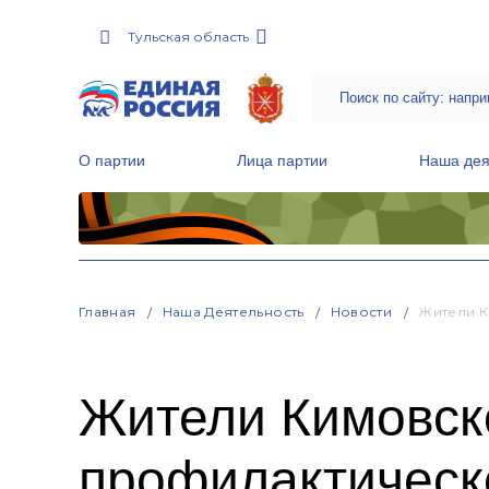
Тульская область
О партии
Лица партии
Наша дея
Местные общественные приемные Партии
Руководитель Региональной обще
Народная программа «Единой России»
Главная
Наша Деятельность
Новости
Жители К
Жители Кимовск
профилактическ