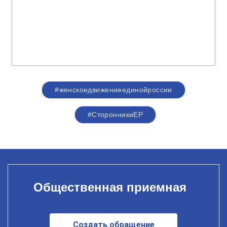
#женскоедвижениеединойроссии
#СторонникиЕР
Общественная приемная
Создать обращение