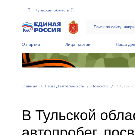
Тульская область
О партии
Лица партии
Наша дея
Местные общественные приемные Партии
Руководитель Региональной обще
Народная программа «Единой России»
Главная
Наша Деятельность
Новости
В Тульск
В Тульской обл
автопробег, по