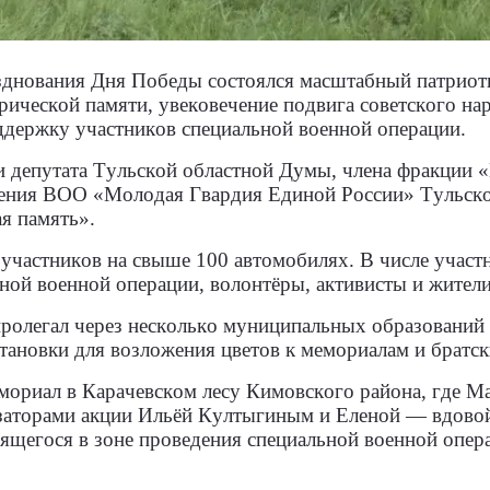
зднования Дня Победы состоялся масштабный патриот
рической памяти, увековечение подвига советского на
ддержку участников специальной военной операции.
 депутата Тульской областной Думы, члена фракции 
ления ВОО «Молодая Гвардия Единой России» Тульско
я память».
 участников на свыше 100 автомобилях. В числе учас
ой военной операции, волонтёры, активисты и жители
ролегал через несколько муниципальных образований 
становки для возложения цветов к мемориалам и братс
мориал в Карачевском лесу Кимовского района, где Ма
изаторами акции Ильёй Култыгиным и Еленой — вдово
ящегося в зоне проведения специальной военной опер