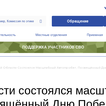
Обращение
тельность
Местные отделения
Приемная
ПОДДЕРЖКА УЧАСТНИКОВ СВО
ственной приемной Председателя Партии
Президиум регионального политического совета
ой Области Состоялся Масштабный Автопробег, Посвящённый Д
асти состоялся мас
свящённый Дню Поб