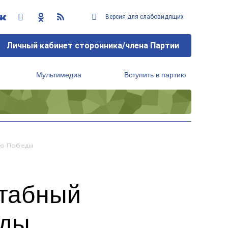
Версия для слабовидящих
Личный кабинет сторонника/члена Партии
Мультимедиа
Вступить в партию
Региональный исполнительный комитет
ню Победы
штабный
еды