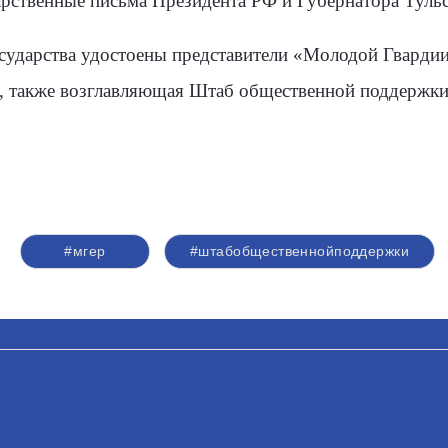
арственные письма Президента РФ и Губернатора Тульс
осударства удостоены представители «Молодой Гвард
, также возглавляющая Штаб общественной поддержки
#мгер
#штабобщественнойподдержки