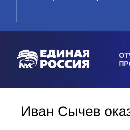
ОТ
ПР
Иван Сычев ока