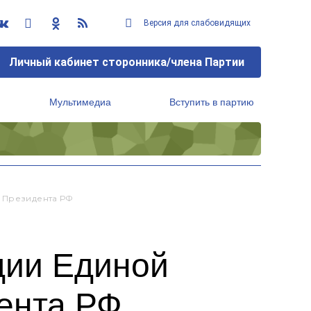
Версия для слабовидящих
Личный кабинет сторонника/члена Партии
Мультимедиа
Вступить в партию
Региональный исполнительный комитет
ы Президента РФ
дии Единой
ента РФ