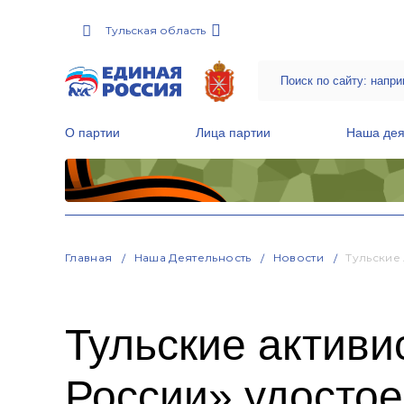
Тульская область
О партии
Лица партии
Наша дея
Местные общественные приемные Партии
Руководитель Региональной обще
Народная программа «Единой России»
Главная
Наша Деятельность
Новости
Тульские
Тульские актив
России» удосто