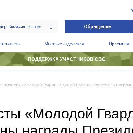
Обращение
тельность
Местные отделения
Приемная
ПОДДЕРЖКА УЧАСТНИКОВ СВО
ственной приемной Председателя Партии
Президиум регионального политического совета
 Активисты «Молодой Гвардии Единой России» Удостоены Наград
исты «Молодой Гвар
ены награды Презид