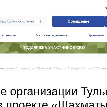
Обращение
тельность
Местные отделения
Приемная
ПОДДЕРЖКА УЧАСТНИКОВ СВО
ственной приемной Председателя Партии
Президиум регионального политического совета
тельные Организации Тульской Области Примут Участие В Проек
е организации Туль
в проекте «Шахмат