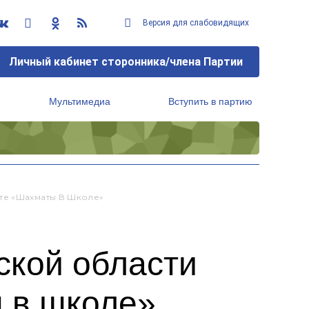
Версия для слабовидящих
Личный кабинет сторонника/члена Партии
Мультимедиа
Вступить в партию
Региональный исполнительный комитет
те «Шахматы В Школе»
ской области
ы в школе»