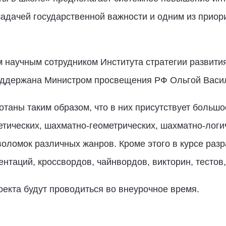
 задачей государственной важности и одним из приор
 научным сотрудником Института стратегии развити
поддержана Министром просвещения РФ Ольгой Васи
таны таким образом, что в них присутствует большо
тических, шахматно-геометрических, шахматно-логи
оволомок различных жанров. Кроме этого в курсе ра
ентаций, кроссвордов, чайнвордов, викторин, тестов,
оекта будут проводиться во внеурочное время.