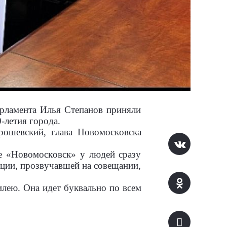
арламента Илья Степанов приняли
-летия города.
рошевский, глава Новомосковска
ве «Новомосковск» у людей сразу
мации, прозвучавшей на совещании,
лею. Она идет буквально по всем