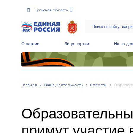
Тульская область
О партии
Лица партии
Наша дея
Местные общественные приемные Партии
Руководитель Региональной обще
Народная программа «Единой России»
Главная
Наша Деятельность
Новости
Образова
Образовательны
примут участие 