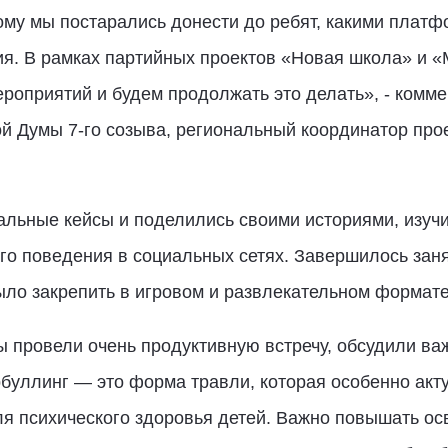
тому мы постарались донести до ребят, какими плат
ия. В рамках партийных проектов «Новая школа» и 
роприятий и будем продолжать это делать», - комме
ой Думы 7-го созыва, региональный координатор пр
альные кейсы и поделились своими историями, изуч
о поведения в социальных сетях. Завершилось заня
ыло закрепить в игровом и развлекательном формат
 провели очень продуктивную встречу, обсудили в
рбуллинг — это форма травли, которая особенно ак
ля психического здоровья детей. Важно повышать ос