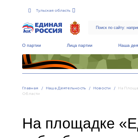
Тульская область
О партии
Лица партии
Наша дея
Местные общественные приемные Партии
Руководитель Региональной обще
Народная программа «Единой России»
Главная
Наша Деятельность
Новости
На Площа
Области
На площадке «Ед