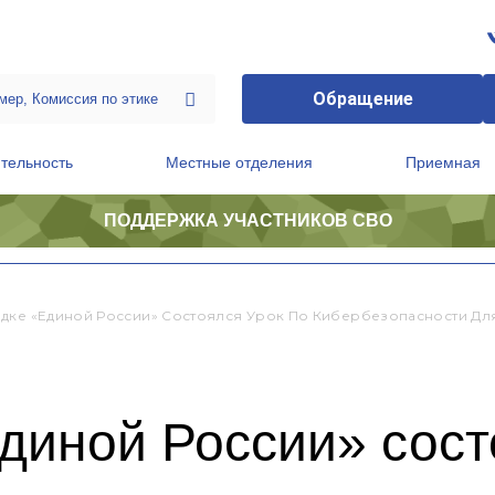
Обращение
тельность
Местные отделения
Приемная
ПОДДЕРЖКА УЧАСТНИКОВ СВО
ственной приемной Председателя Партии
Президиум регионального политического совета
дке «Единой России» Состоялся Урок По Кибербезопасности Дл
иной России» сост