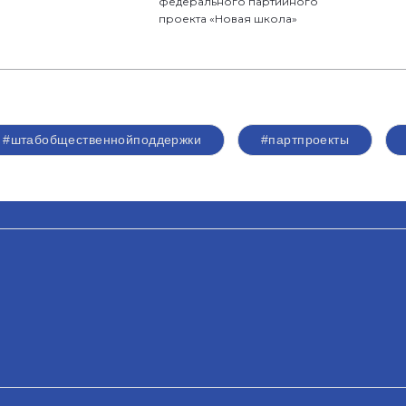
федерального партийного
проекта «Новая школа»
#штабобщественнойподдержки
#партпроекты