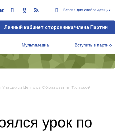
Версия для слабовидящих
Личный кабинет сторонника/члена Партии
Мультимедиа
Вступить в партию
Региональный исполнительный комитет
я Учащихся Центров Образования Тульской
оялся урок по