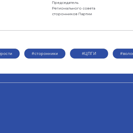
Председатель
Регионального совета
сторонников Партии
брости
#сторонники
#ЦПГИ
#воло