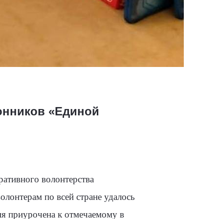
онников «Единой
ративного волонтерства
лонтерам по всей стране удалось
ия приурочена к отмечаемому в