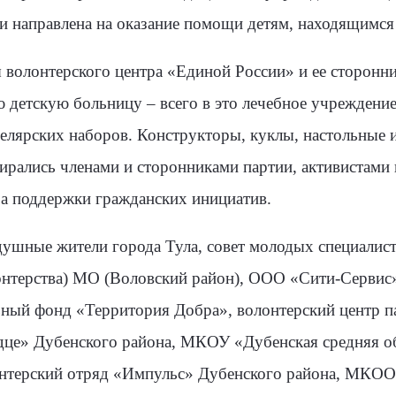
 направлена на оказание помощи детям, находящимся 
ы волонтерского центра «Единой России» и ее сторонн
 детскую больницу – всего в это лечебное учреждение
лярских наборов. Конструкторы, куклы, настольные и
бирались членами и сторонниками партии, активистами
ра поддержки гражданских инициатив.
душные жители города Тула, совет молодых специалис
онтерства) МО (Воловский район), ООО «Сити-Серви
ьный фонд «Территория Добра», волонтерский центр п
рдце» Дубенского района, МКОУ «Дубенская средняя о
нтерский отряд «Импульс» Дубенского района, МК