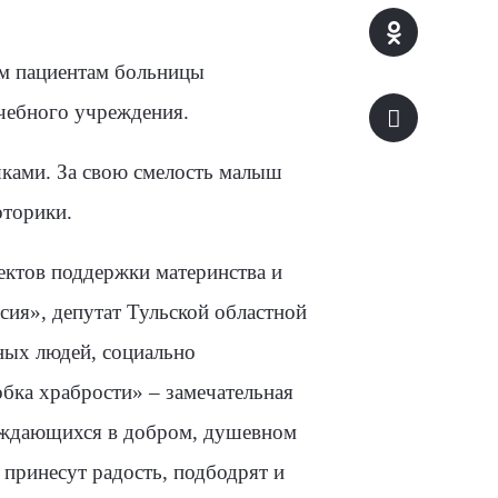
им пациентам больницы
ечебного учреждения.
шками. За свою смелость малыш
оторики.
ектов поддержки материнства и
сия», депутат Тульской областной
ных людей, социально
обка храбрости» – замечательная
нуждающихся в добром, душевном
 принесут радость, подбодрят и