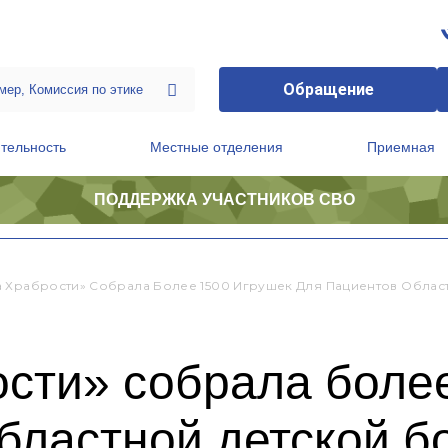
Обращение
тельность
Местные отделения
Приемная
ПОДДЕРЖКА УЧАСТНИКОВ СВО
ственной приемной Председателя Партии
Президиум регионального политического совета
 Храбрости» Собрала Более 1500 Игрушек Для Пациентов Облас
сти» собрала боле
областной детской 