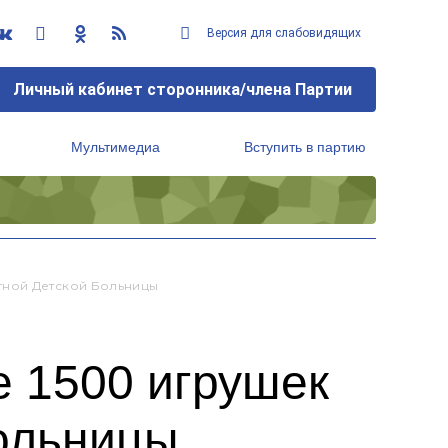
Версия для слабовидящих
Личный кабинет сторонника/члена Партии
Мультимедиа
Вступить в партию
Региональный исполнительный комитет
тной Детской Больницы
е 1500 игрушек
больницы