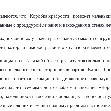
надеются, что «Коробка храбрости» поможет маленьк
занные с процедурой лечения и нахождения в стенах л
ах, в кабинетах у врачей размещаются емкости с игру
из, который поможет развитию кругозора и мелкой м
нициатив в Тульской области реализует несколько про
 регионального совета сторонников партии «Единая Рос
добрые, позитивные акции, объединяющие неравнодуш
ые подарить семьям с детьми заботу и внимание. «Кор
, находящихся на лечении в больницах и, конечно, 
ленные для них игрушки поднимут ребятам настроение,