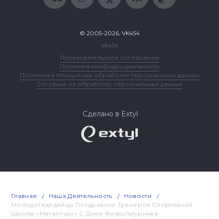
© 2005-2026, VK454
VK454
Пользовательское соглашение
Политика конфиденциальности
Политика в отношении обработки персональных данных
Согласие на обработку персональных данных
Сделано в Extyl
Главная
Наша Деятельность
Новости
Молодогвардейцы Поздравили Тренеров Спортивной
Школы «Металлург» С Днем Физкультурника